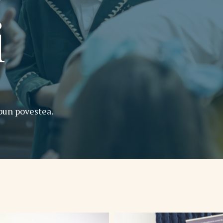
i
spun povestea.